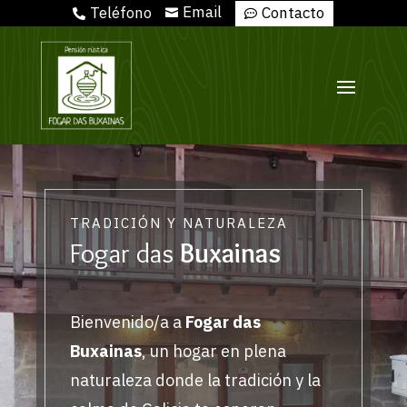
Email
Teléfono
Contacto



Reproductor
de
vídeo
TRADICIÓN Y NATURALEZA
Fogar das
Buxainas
Bienvenido/a a
Fogar das
Buxainas
, un hogar en plena
naturaleza donde la tradición y la